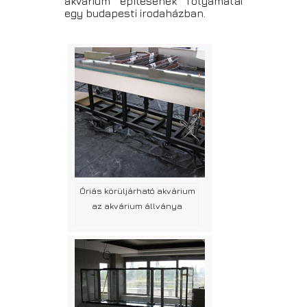
akvárium építésének folyamatai
egy budapesti irodaházban.
Óriás körüljárható akvárium
az akvárium állványa