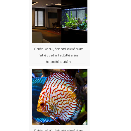
Óriás körüljárható akvárium
fél évvel a feltöltés és
telepítés után
Óriás körüljárható akvárium