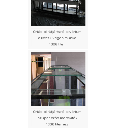
Óriás körüljárható akvárium
a kész üveges munka
1600 liter
Óriás körüljárható akvárium
szuper erős merevítők
1600 literhez