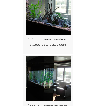
Óriás körüljárható akvárium
feltöltés és telepítés után
Óriás körüljárható akvárium